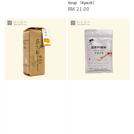
Soup （4pack）
price
Regular
RM 21.00
price