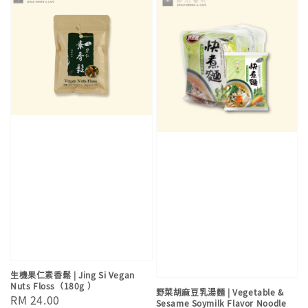
生機果仁素香鬆 | Jing Si Vegan
Nuts Floss（180g ）
野菜胡麻豆乳湯麵 | Vegetable &
Regular
RM 24.00
Sesame Soymilk Flavor Noodle