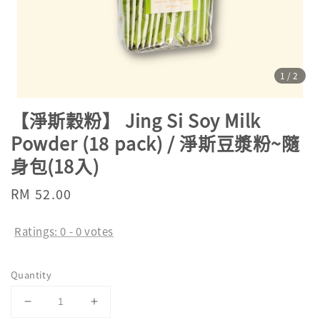
1
/2
【淨斯穀粉】 Jing Si Soy Milk
Powder (18 pack) / 淨斯豆漿粉~隨
身包(18入)
Regular
RM 52.00
price
Ratings:
0
-
0
votes
Quantity