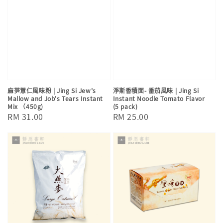
麻芛薏仁風味粉 | Jing Si Jew's
淨斯香積面- 番茄風味 | Jing Si
Mallow and Job's Tears Instant
Instant Noodle Tomato Flavor
Mix （450g)
(5 pack)
Regular
RM 31.00
Regular
RM 25.00
price
price