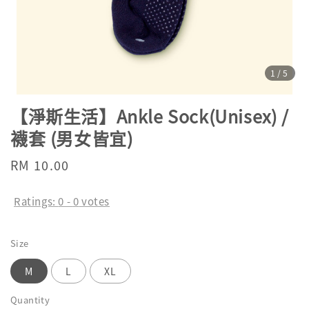
1
/5
【淨斯生活】Ankle Sock(Unisex) /
襪套 (男女皆宜)
Regular
RM 10.00
price
Ratings:
0
-
0
votes
Size
M
L
XL
Quantity