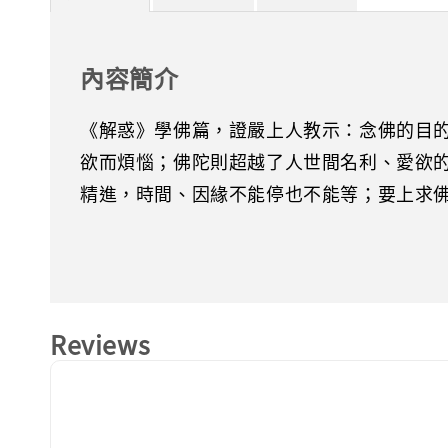
內容簡介
《解惑》學佛篇，證嚴上人教示：念佛的目
欲而煩惱；佛陀則超越了人世間名利、愛欲
精進，時間、因緣不能停也不能等；要上求
Reviews