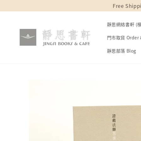
Free Shipp
靜思網絡書軒 (檳城
門市取貨 Order &
靜思部落 Blog