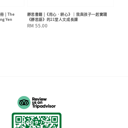
| The
靜思書籍 |《用心．耕心》｜我與孩子一起實踐
ng Yen
《靜思語》的21堂人文成長課
Regular
RM 55.00
price