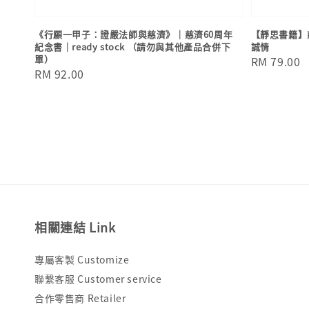
《行願一甲子：證嚴法師與慈濟》｜慈濟60周年
【靜思書籍】
紀念書｜ready stock （請勿與其他產品合併下
誠情
單）
Regular
RM 79.00
Regular
RM 92.00
price
price
相關連結 Link
專屬客製 Customize
聯繫客服 Customer service
合作零售商 Retailer