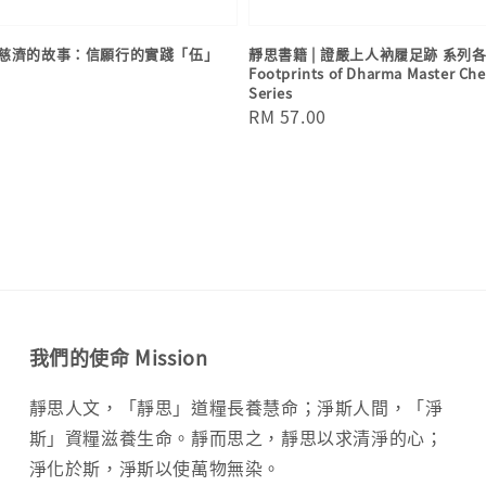
慈濟的故事：信願行的實踐「伍」
靜思書籍 | 證嚴上人衲履足跡 系列各冊 
Footprints of Dharma Master Che
Series
Regular
RM 57.00
price
我們的使命 Mission
靜思人文，「靜思」道糧長養慧命；淨斯人間，「淨
斯」資糧滋養生命。靜而思之，靜思以求清淨的心；
淨化於斯，淨斯以使萬物無染。