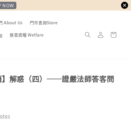
P NOW
About Us
門市查詢Store
g
慈善資糧 Welfare
籍】解惑（四）──證嚴法師答客問
otes