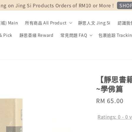
SHO
ing on Jing Si Products Orders of RM10 or More !
) Main
所有商品 All Product
靜思人文 Jing Si
認識我們 
 Pick
靜思善緣 Reward
常見問題 FAQ
包裹追踪 Trackin
【靜思書
~學佛篇
Regular
RM 65.00
price
Ratings:
0
-
0
v