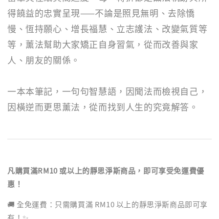
得饒益的忠實呈現——不論是照見無明、去除憍
慢、恆持願心、增長福慧、立志護法、改變氣質等
等，薰法幫助大家矯正自身習氣，從而改善與家
人、朋友的關係。
一本本筆記，一句句智慧語，因聞法而檢視自己，
因橫逆而更思薰法，從而找到人生的究竟解答。
凡購買滿RM10 或以上的靜思淨斯商品，即可享受免運費優
惠！
🚚 全免運費：只需購買滿 RM10 以上的靜思淨斯商品即可享
有！✨