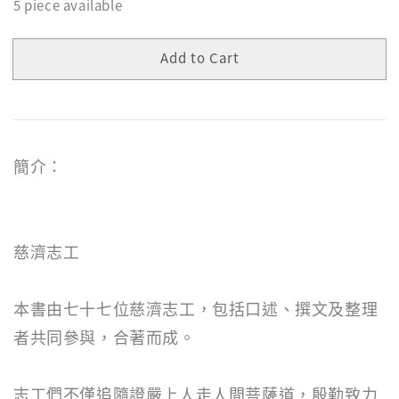
5 piece available
Add to Cart
簡介：
慈濟志工
本書由七十七位慈濟志工，包括口述、撰文及整理
者共同參與，合著而成。
志工們不僅追隨證嚴上人走人間菩薩道，殷勤致力