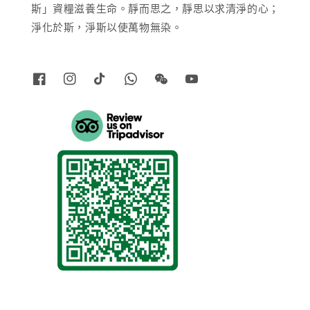
斯」資糧滋養生命。靜而思之，靜思以求清淨的心；
淨化於斯，淨斯以使萬物無染。