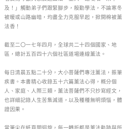
及！」觸動弟子們跟緊腳步，殷勤學法，不論寒冬
被暖或山路幽暗，均盡全力克服早起，掀開棉被薰
法香！
截至二〇一七年四月，全球共二十四個國家、地
區，總計五百四十六個社區道場連線薰法。
每日清晨五點二十分，大小菩薩們專注薰法，振筆
疾書。本書精心收錄五十六篇薰法心得，概分個
人、家庭、人際三類，薰法菩薩們不只抄寫經文，
也詳細記錄人生苦集滅道，以及種種無明煩惱，體
證因果。
當筆尖在紙頁間迴旋，每一轉折都是薰法軌跡與所