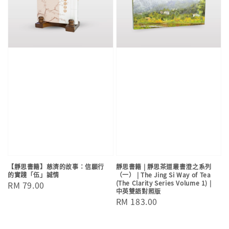
【靜思書籍】慈濟的故事：信願行
靜思書籍 | 靜思茶道叢書澄之系列
的實踐「伍」誠情
（一） | The Jing Si Way of Tea
(The Clarity Series Volume 1) |
Regular
RM 79.00
中英雙語對照版
price
Regular
RM 183.00
price