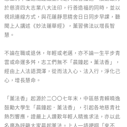
於慈濟四大志業八大法印，行善造福的同時，並以
視訊連線方式，與花蓮靜思精舍日日同步早課，聽
聞上人講述《妙法蓮華經》，薰習佛法以增長智
慧。
不論在職或退休，年輕或老邁，亦不論一生平步青
雲或命運多舛，志工們無不「晨鐘起•薰法香」，
經由上人法語潤澤，從而法入心、法入行，淨化己
心，增長慧命。
「薰法香」起源於二〇〇七年末，中區慈青賴曉逸
鼓勵大學生「晨鐘起．薰法香」，引起各地慈青社
熱烈響應，證嚴上人讚歎年輕人精進求法，亦以此
名廣為呼籲大家晨起薰法。上人一語哽咽「來不