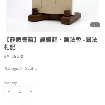
1
/1
【靜思書籍】晨鐘起•薰法香 -聞法
札記
Regular
RM 28.00
price
Ratings:
0
-
0
votes
Quantity