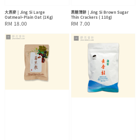
大燕麥 | Jing Si Large
黑糖薄餅 | Jing Si Brown Sugar
Oatmeal~Plain Oat (1Kg)
Thin Crackers ( 110g)
Regular
RM 18.00
Regular
RM 7.00
price
price