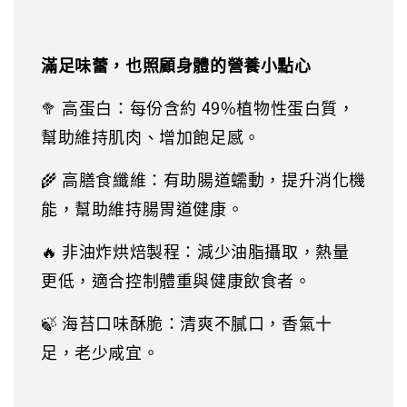
滿足味蕾，也照顧身體的營養小點心
🥦 高蛋白
：
每份含約 49%植物性蛋白質，
幫助維持肌肉、增加飽足感。
🌾 高膳食纖維
：
有助腸道蠕動，提升消化機
能，幫助維持腸胃道健康。
🔥 非油炸烘焙製程
：
減少油脂攝取，熱量
更低，適合控制體重與健康飲食者。
🍃 海苔口味酥脆
：
清爽不膩口，香氣十
足，老少咸宜。