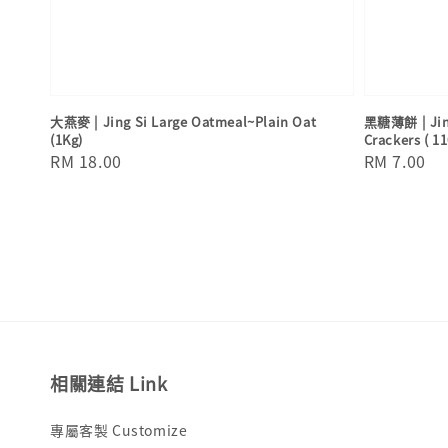
大燕麥 | Jing Si Large Oatmeal~Plain Oat
黑糖薄餅 | Jing
(1Kg)
Crackers ( 11
Regular
RM 18.00
Regular
RM 7.00
price
price
相關連結 Link
專屬客製 Customize