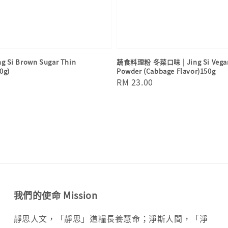
 Si Brown Sugar Thin
蔬食料理粉 冬菜口味 | Jing Si Vegan
0g)
Powder (Cabbage Flavor)150g
Regular
RM 23.00
price
我們的使命 Mission
靜思人文，「靜思」道糧長養慧命；淨斯人間，「淨