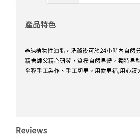
產品特色
☘️純植物性油脂，洗滌後可於24小時內自然
精舍師父精心研發，質樸自然皂體，獨特皂
全程手工製作、手工切皂。用愛皂福,用心護
Reviews