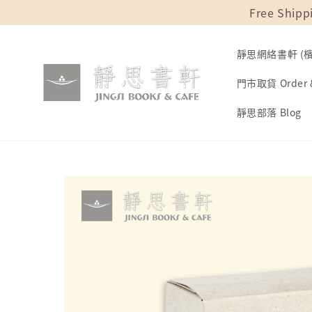
Free Shipp
靜思網絡書軒 (檳城
門市取貨 Order &
靜思部落 Blog