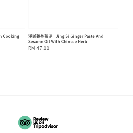
 Cooking
淨斯藥善薑泥 | Jing Si Ginger Paste And
Sesame Oil With Chinese Herb
Regular
RM 47.00
price