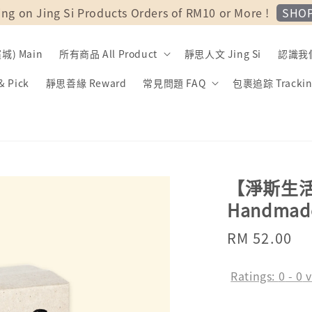
SHO
ing on Jing Si Products Orders of RM10 or More !
) Main
所有商品 All Product
靜思人文 Jing Si
認識我們 
 Pick
靜思善緣 Reward
常見問題 FAQ
包裹追踪 Trackin
【淨斯生活】J
Handmad
Regular
RM 52.00
price
Ratings:
0
-
0
v