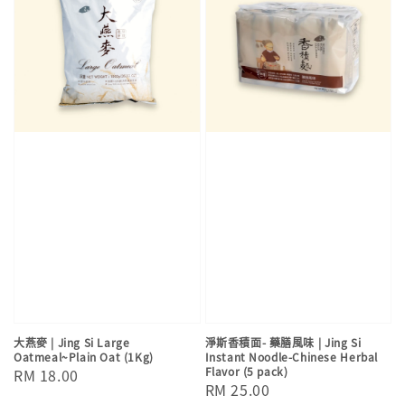
大燕麥 | Jing Si Large
淨斯香積面- 藥膳風味 | Jing Si
Oatmeal~Plain Oat (1Kg)
Instant Noodle-Chinese Herbal
Flavor (5 pack)
Regular
RM 18.00
Regular
RM 25.00
price