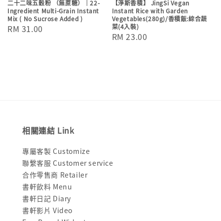
二十二味五穀粉 （無蔗糖）｜22-
【淨斯香積】 JingSi Vegan
Ingredient Multi-Grain Instant
Instant Rice with Garden
Mix ( No Sucrose Added )
Vegetables(280g)/香積飯:綜合蔬
菜(4入裝)
Regular
RM 31.00
Regular
RM 23.00
price
price
相關連結 Link
專屬客製 Customize
聯繫客服 Customer service
合作零售商 Retailer
書軒飲料 Menu
書軒日記 Diary
書軒影片 Video