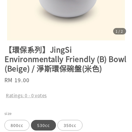
1
/2
【環保系列】JingSi
Environmentally Friendly (B) Bowl
(Beige) / 淨斯環保碗盤(米色)
Regular
RM 19.00
price
Ratings:
0
-
0
votes
size
800cc
530cc
350cc