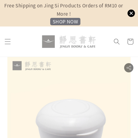
Free Shipping on Jing Si Products Orders of RM10 or
More !
SHOP NOW