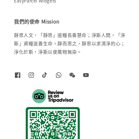
EasyParcel Widgets
我們的使命 Mission
靜思人文，「靜思」道糧長養慧命；淨斯人間，「淨
斯」資糧滋養生命。靜而思之，靜思以求清淨的心；
淨化於斯，淨斯以使萬物無染。