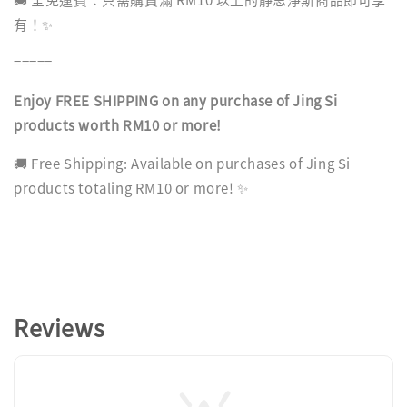
有！✨
=====
Enjoy FREE SHIPPING on any purchase of Jing Si
products worth RM10 or more!
🚚 Free Shipping: Available on purchases of Jing Si
products totaling RM10 or more! ✨
Reviews