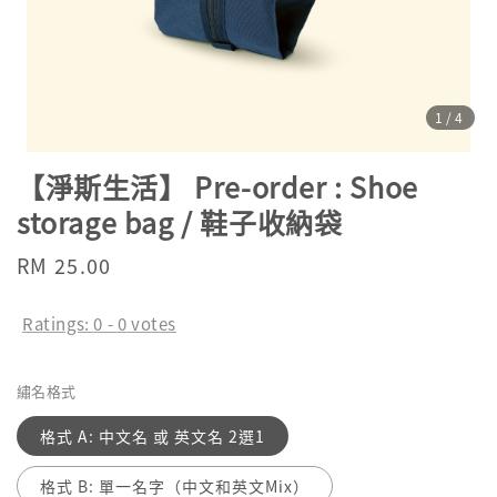
1
/4
【淨斯生活】 Pre-order : Shoe
storage bag / 鞋子收納袋
Regular
RM 25.00
price
Ratings:
0
-
0
votes
繡名格式
格式 A: 中文名 或 英文名 2選1
格式 B: 單一名字（中文和英文Mix）