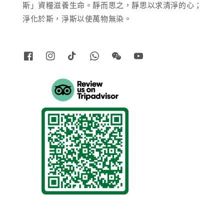
斯」資糧滋養生命。靜而思之，靜思以求清淨的心；
淨化於斯，淨斯以使萬物無染。