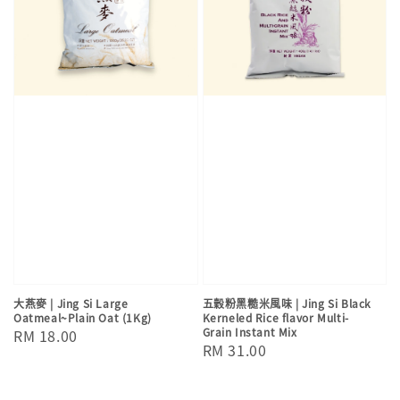
大燕麥 | Jing Si Large
五穀粉黑糙米風味 | Jing Si Black
Oatmeal~Plain Oat (1Kg)
Kerneled Rice flavor Multi-
Grain Instant Mix
Regular
RM 18.00
Regular
RM 31.00
price
price