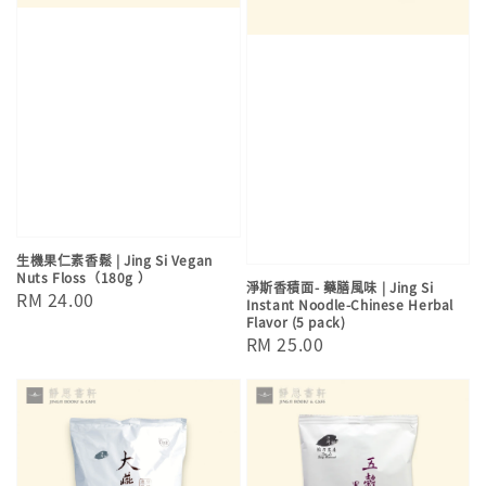
生機果仁素香鬆 | Jing Si Vegan
Nuts Floss（180g ）
淨斯香積面- 藥膳風味 | Jing Si
Regular
RM 24.00
Instant Noodle-Chinese Herbal
Flavor (5 pack)
price
Regular
RM 25.00
price