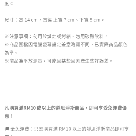
度 C
尺寸：高 14 cm，直徑 上寬 7 cm、下寬 5 cm。
※注意事項：勿用於爐灶或烤箱、勿用碳酸飲料。
※商品圖檔因電腦螢幕設定差意略顯不同，已實際商品顏色
為準。
※商品為平放測量，可能因某些因素產生些許誤差。
凡購買滿RM10 或以上的靜思淨斯商品，即可享受免運費優
惠！
🚚 全免運費：只需購買滿 RM10 以上的靜思淨斯商品即可享