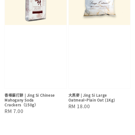
香椿蘇打餅 | Jing Si Chinese
大燕麥 | Jing Si Large
Mahogany Soda
Oatmeal~Plain Oat (1Kg)
Crackers（150g）
Regular
RM 18.00
Regular
RM 7.00
price
price