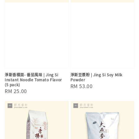
淨斯香積面- 番茄風味 | Jing Si
淨斯豆漿粉 | Jing Si Soy Milk
Instant Noodle Tomato Flavor
Powder
(5 pack)
Regular
RM 53.00
Regular
RM 25.00
price
price