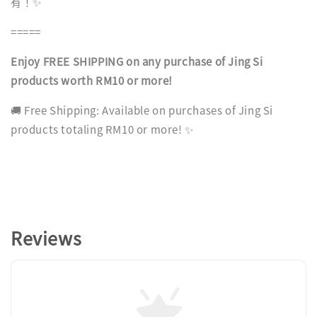
有！✨
=====
Enjoy FREE SHIPPING on any purchase of Jing Si
products worth RM10 or more!
🚚 Free Shipping: Available on purchases of Jing Si
products totaling RM10 or more! ✨
Reviews