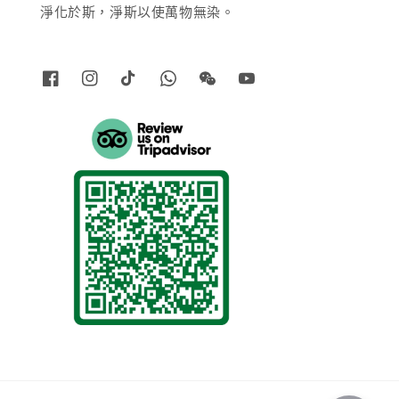
淨化於斯，淨斯以使萬物無染。