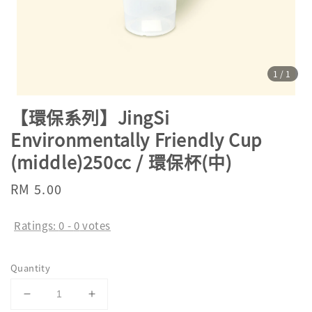
1
/1
【環保系列】JingSi
Environmentally Friendly Cup
(middle)250cc / 環保杯(中)
Regular
RM 5.00
price
Ratings:
0
-
0
votes
Quantity