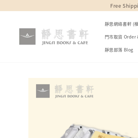
Free Shipp
靜思網絡書軒 (檳城
門市取貨 Order &
靜思部落 Blog