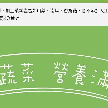
測，加上菜料豐富如山藥、南瓜、杏鮑菇，含不添加人
要3分鐘💕