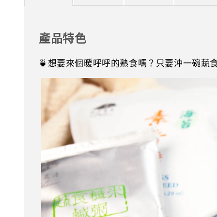
產品特色
🍵想要來個暖呼呼的熟食嗎？只要沖一碗蔬