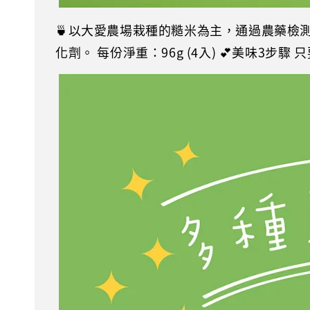
🍵以大愛農場栽種的糙米為主，通過農藥檢
化劑。 每份淨重：96g (4入) 💕美味3步驟 只