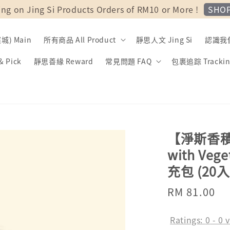
SHO
ing on Jing Si Products Orders of RM10 or More !
) Main
所有商品 All Product
靜思人文 Jing Si
認識我們 
 Pick
靜思善緣 Reward
常見問題 FAQ
包裹追踪 Trackin
【淨斯香積飯】
with Veg
充包 (20入
Regular
RM 81.00
price
Ratings:
0
-
0
v