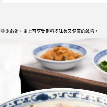
食糙米鹹粥，馬上可享受到料多味美又健康的鹹粥。