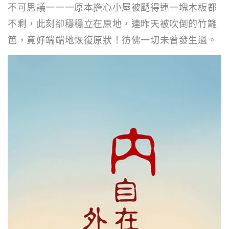
不可思議一一一原本擔心小屋被颳得連一塊木板都
不剩，此刻卻穩穩立在原地，連昨天被吹倒的竹籬
笆，竟好端端地恢復原狀！彷佛一切未曾發生過。