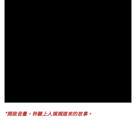
*開啟音量，聆聽上人娓娓道來的故事。