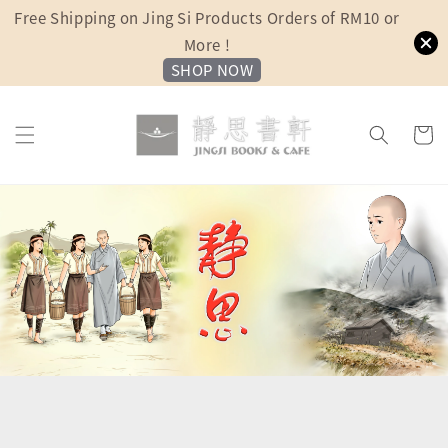
Free Shipping on Jing Si Products Orders of RM10 or
More !
SHOP NOW