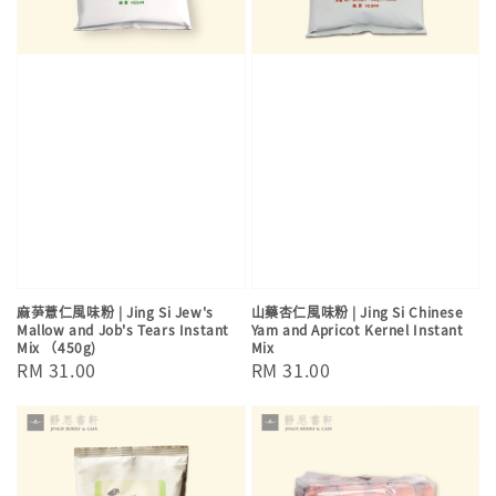
麻芛薏仁風味粉 | Jing Si Jew's
山藥杏仁風味粉 | Jing Si Chinese
Mallow and Job's Tears Instant
Yam and Apricot Kernel Instant
Mix （450g)
Mix
Regular
RM 31.00
Regular
RM 31.00
price
price