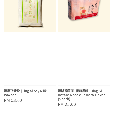
淨斯豆漿粉 | Jing Si Soy Milk
淨斯香積面- 番茄風味 | Jing Si
Powder
Instant Noodle Tomato Flavor
(5 pack)
Regular
RM 53.00
Regular
RM 25.00
price
price