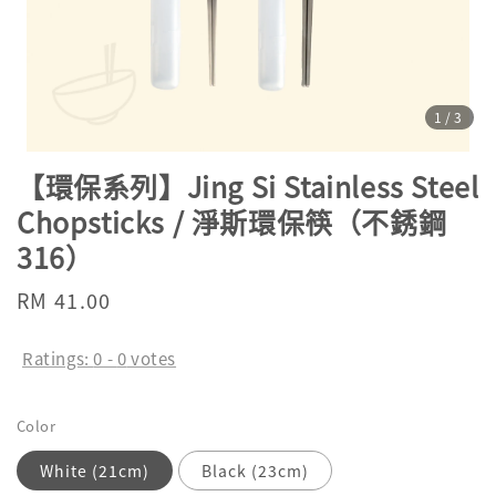
1
/3
【環保系列】Jing Si Stainless Steel
Chopsticks / 淨斯環保筷（不銹鋼
316）
Regular
RM 41.00
price
Ratings:
0
-
0
votes
Color
White (21cm)
Black (23cm)