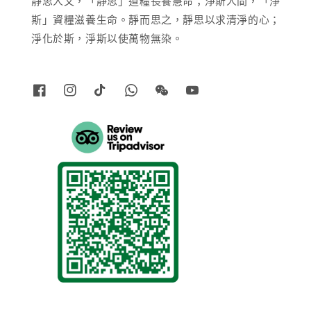
靜思人文，「靜思」道糧長養慧命；淨斯人間，「淨
斯」資糧滋養生命。靜而思之，靜思以求清淨的心；
淨化於斯，淨斯以使萬物無染。