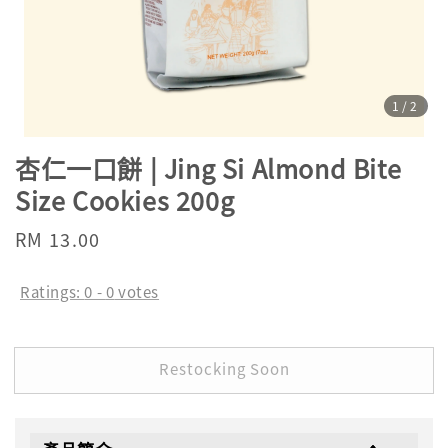
1
/2
杏仁一口餅 | Jing Si Almond Bite
Size Cookies 200g
Regular
RM 13.00
Sold Out
price
Ratings:
0
-
0
votes
Restocking Soon