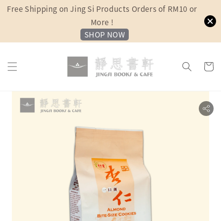
Free Shipping on Jing Si Products Orders of RM10 or
More !
SHOP NOW