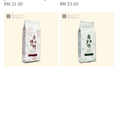
Regular
RM 21.00
Regular
RM 53.00
price
price