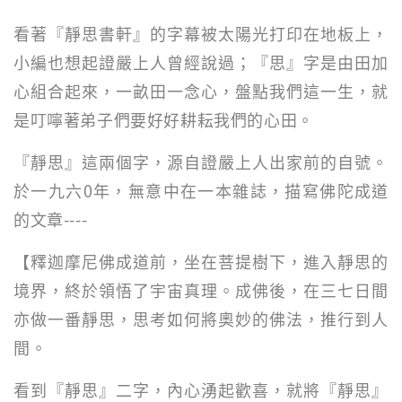
看著『靜思書軒』的字幕被太陽光打印在地板上，
小編也想起證嚴上人曾經說過；『思』字是由田加
心組合起來，一畝田一念心，盤點我們這一生，就
是叮嚀著弟子們要好好耕耘我們的心田。
『靜思』這兩個字，源自證嚴上人出家前的自號。
於一九六0年，無意中在一本雜誌，描寫佛陀成道
的文章----
【釋迦摩尼佛成道前，坐在菩提樹下，進入靜思的
境界，終於領悟了宇宙真理。成佛後，在三七日間
亦做一番靜思，思考如何將奧妙的佛法，推行到人
間。
看到『靜思』二字，內心湧起歡喜，就將『靜思』