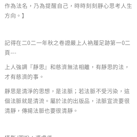
作為法名，乃為提醒自己，時時刻刻靜心思考人生
方向。】
記得在二0二一年秋之卷證嚴上人衲履足跡第一0二
頁---
上人強調『靜思』和慈濟無法相離，有靜思的法，
才有慈濟的事。
靜思是清淨的思想，是法脈；若法脈不受污染，這
個法脈就是清流。屬於法的出版品，法脈宣流要很
清靜，傳揚法脈也要很清靜。