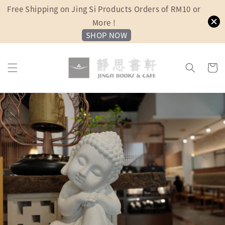
Free Shipping on Jing Si Products Orders of RM10 or
More !
SHOP NOW