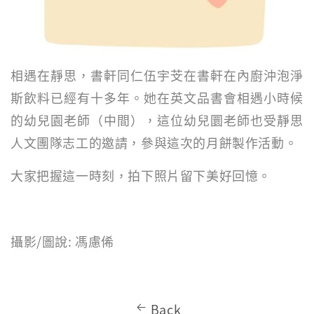
相遇在靜思，書軒同仁伍宇芠在書軒在內廚沖泡淨
斯飲料已經有十多年。她在英文品書會相遇小時候
的幼兒園老師（中間），這位幼兒圜老師也受靜思
人文團隊志工的邀請，參與這次的月餅製作活動。
大家把握這一時刻，拍下照片留下美好回憶。
攝影/圖說: 馮慮俙
Back