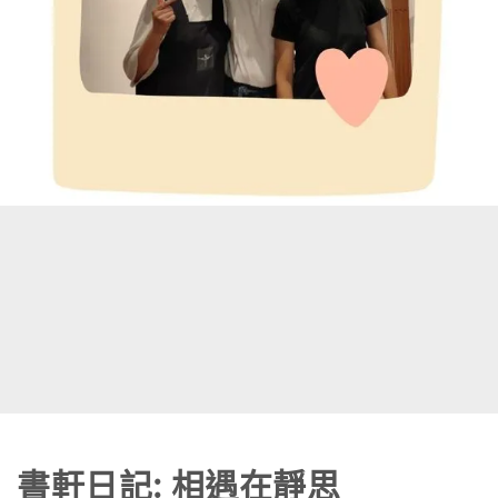
書軒日記: 相遇在靜思