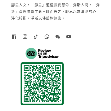
靜思人文，「靜思」道糧長養慧命；淨斯人間，「淨
斯」資糧滋養生命。靜而思之，靜思以求清淨的心；
淨化於斯，淨斯以使萬物無染。