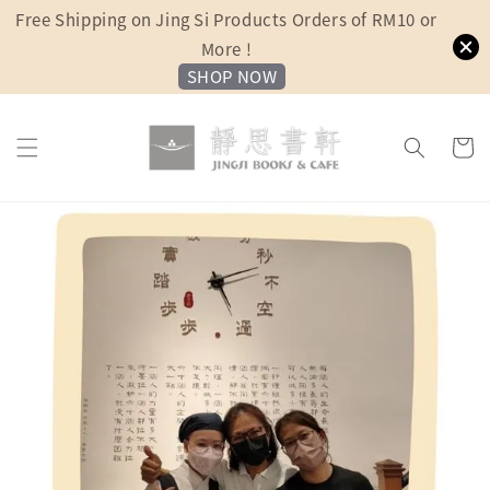
Free Shipping on Jing Si Products Orders of RM10 or
More !
SHOP NOW