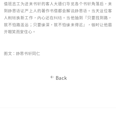
值班志工为进来书轩的客人大德们导览各个书轩角落后，来
到静思语证严上人的著作书借都会解说静思语。当天这位客
人刚转换新工作，内心还在纠结。当他抽到『只要找到路，
就不怕路遥远；只要缘深，就不怕缘来得迟』，顿时让他眉
开眼笑而安住心。
图文：静思书轩同仁
Back