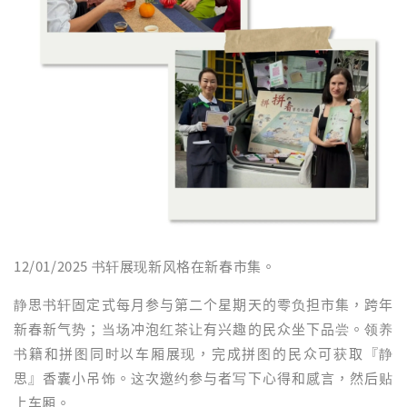
12/01/2025 书轩展现新风格在新春市集。
静思书轩固定式每月参与第二个星期天的零负担市集，跨年
新春新气势；当场冲泡红茶让有兴趣的民众坐下品尝。领养
书籍和拼图同时以车厢展现，完成拼图的民众可获取『静
思』香囊小吊饰。这次邀约参与者写下心得和感言，然后贴
上车厢。