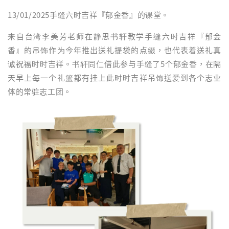
13/01/2025手缝六时吉祥『郁金香』的课堂。
来自台湾李美芳老师在静思书轩教学手缝六时吉祥『郁金
香』的吊饰作为今年推出送礼提袋的点缀，也代表着送礼真
诚祝福时时吉祥。书轩同仁借此参与手缝了5个郁金香，在隔
天早上每一个礼篮都有挂上此时时吉祥吊饰送爱到各个志业
体的常驻志工团。