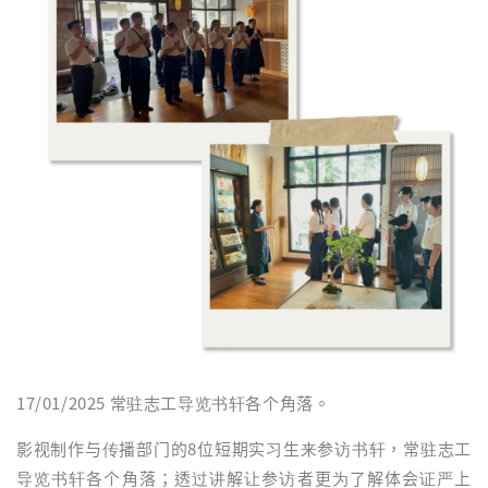
17/01/2025 常驻志工导览书轩各个角落。
影视制作与传播部门的8位短期实习生来参访书轩，常驻志工
导览书轩各个角落；透过讲解让参访者更为了解体会证严上