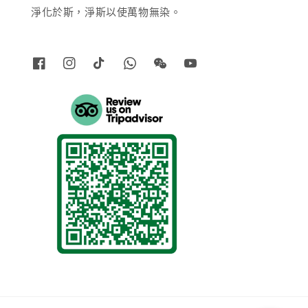
淨化於斯，淨斯以使萬物無染。