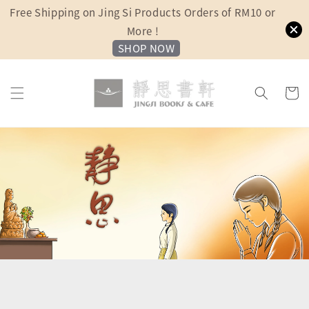
Free Shipping on Jing Si Products Orders of RM10 or
More !
SHOP NOW