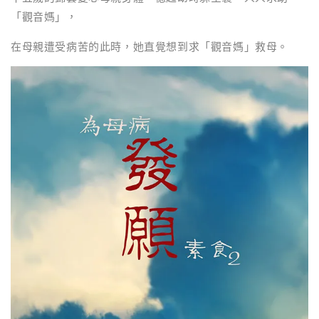
「觀音媽」，
在母親遭受病苦的此時，她直覺想到求「觀音媽」救母。