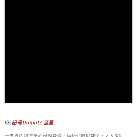
記得Unmute 音量
十五歲的錦雲憂心母親身體，憶起幼時躲空襲，人人求助