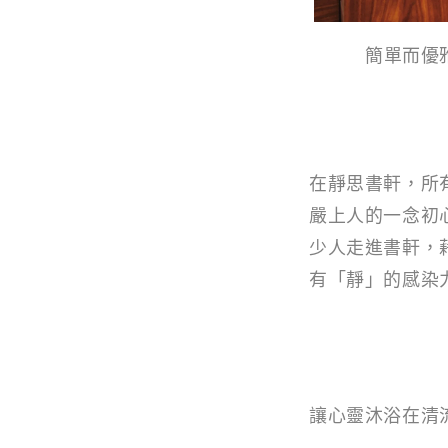
簡單而優
在靜思書軒，所
嚴上人的一念初
少人走進書軒，
有「靜」的感染
讓心靈沐浴在清