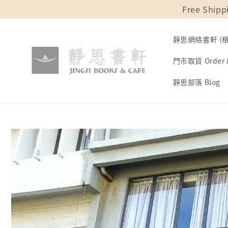
Free Shipp
靜思網絡書軒 (檳城
門市取貨 Order &
靜思部落 Blog