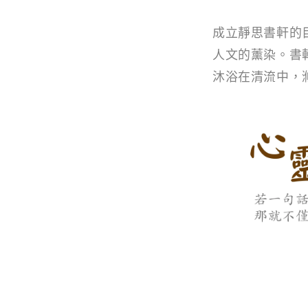
成立靜思書軒的
人文的薰染。書
沐浴在清流中，