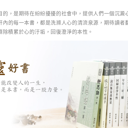
目的，是期待在紛紛擾擾的社會中，提供人們一個沉澱
軒內的每一本書，都是洗滌人心的清流泉源，期待讀者
滌除積累於心的汙垢，回復澄淨的本性。