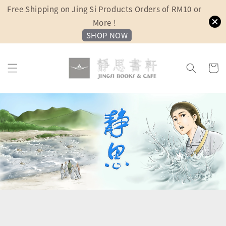
Free Shipping on Jing Si Products Orders of RM10 or
More !
SHOP NOW