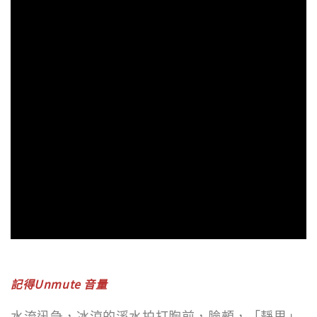
記得Unmute 音量
水流迅急，冰涼的溪水拍打胸前，臉頰，「靜思」