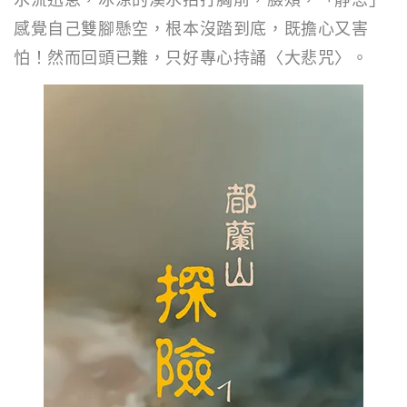
感覺自己雙腳懸空，根本沒踏到底，既擔心又害
怕！然而回頭已難，只好專心持誦〈大悲咒〉。