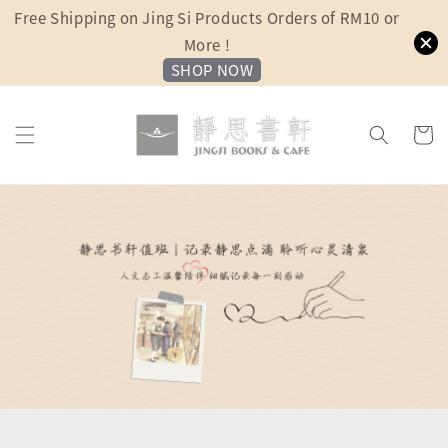
Free Shipping on Jing Si Products Orders of RM10 or
More !
SHOP NOW